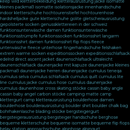
keep wild
kletterbekleidung
kletterausrüstung
jacke
isomatte
kleines packmaß
isomatte
isolationsjacke
innenhandschuhe
indoor kletterschuhe
hochtourenstiefel
hochtourenhose
hardshelljacke
gute kletterschuhe
golite
gletscherausrüstung
gepolsterte socken
genussklettereien in der schweiz
funktionsunterwäsche damen
funktionsunterwäsche
funktionsstrümpfe
funktionssocken
funktionsshirt langarm
funktionsshirt damen
funktionsshirt
flip flops
fleece
unterwäsche
fleece unterhose
fingerhandschuhe
felshaken
extrem warme socken
expeditionssocken
expeditionsschlafsack
edelrid
direct ascent jacket
daunenschlafsack ultraleicht
daunenschlafsack
daunenjacke mit kapuze
daunenjacke kleines
packmaß
daunenjacke herren
daunenjacke
cumulus teneqa
cumulus selva
cumulus schlafsack
cumulus quilt
cumulus lite
line
cumulus jacke
cumulus hose
cumulus daunenjacke
cumulus daunenhose
cross skating stöcke
cassin baby angle
cassin baby angel
carbon stöcke
camping matte
camp
klettergurt
camp kletterausrüstung
boulderhose damen
boulderhose
boulderausrüstung
boulder shirt
boulder chalk bag
bohrhakenlasche
blading stöcke
bergsteigergurt
bergsteigerausrüstung
bergsteiger handschuhe
berghose
bequeme kletterschuhe
bequeme isomatte
bequeme flip flops
belay station
approachschuhe
alpinhose
alpingurt