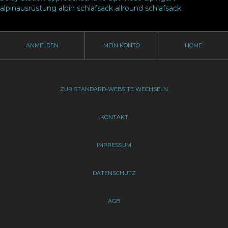
alpinausrüstung
alpin schlafsack
allround schlafsack
ANMELDEN
MEIN KONTO
HOME
ZUR STANDARD-WEBSITE WECHSELN
KONTAKT
IMPRESSUM
DATENSCHUTZ
AGB