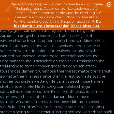
Dieser Online-Shop verwendet Cookies für ein optimales
Einkaufserlebnis. Dabei werden beispielsweise die
Session-Informationen oder die Spracheinstellung auf
Deinem Rechner gespeichert. Ohne Cookies ist der
Tags
Funktionsumfang des Online-Shops eingeschränkt.
Du
zustiegsschuhe
zamberlan schuhe
zamberlan rapida
zamberlan
bist damit nicht einverstanden, klicke bitte hier.
fitz roy gtx rr
zamberlan fitz roy
zamberlan bergstiefel
zamberlan bergschuh
women s direct ascent jacket
winterschlafsack
windstopper handschuhe
winddichte hose
winddichte handschuhe
wasserabweisende hose
warme
skisocken
warme funktionsunterwäsche
wanderschuhe
wanderhose damen
wanderhose
unterziehhandschuhe
unterhandschuhe
ultraleichte daunenjacke
trekkingschuhe
trekkinghose damen
trekkinghose
trekking schlafsack
tourenhose damen
tourenhose
thermarest matte
thermarest
isomatte
therm a rest matte
therm a rest isomatte
tds the
mother
tds systemklettergriffe
t shirt
stretch hose herren
stretch hose
stiefel klettersteig
standplatzschlinge
softshellhose herren
softshellhose
skiunterwäsche damen
skiunterwäsche
skiunterhose damen
skiunterhose
skitunterwäsche damen
skitourenhose
skitouren socken
skistöcke
skistrümpfe
skisocken
skike stöcke
skike
skating
stöcke
singing rock kletterausrüstung
simond kletterhose
shell