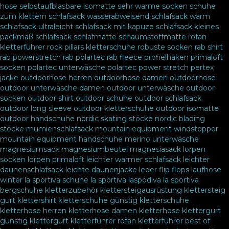
hose
selbstaufblasbare isomatte
sehr warme socken
schuhe
zum klettern
schlafsack wasserabweisend
schlafsack warm
schlafsack ultraleicht
schlafsack mit kapuze
schlafsack kleines
packmaß
schlafsack
schlafmatte
schaumstoffmatte
rofan
kletterführer
rock pillars kletterschuhe
robuste socken
rab shirt
rab powerstretch
rab polartec
rab fleece
profielhaken
primaloft
socken
polartec unterwäsche
polartec power stretch
pertex
jacke
outdoorhose herren
outdoorhose damen
outdoorhose
outdoor unterwäsche damen
outdoor unterwäsche
outdoor
socken
outdoor shirt
outdoor schuhe
outdoor schlafsack
outdoor long sleeve
outdoor kletterschuhe
outdoor isomatte
outdoor handschuhe
nordic skating stöcke
nordic blading
stöcke
mumienschlafsack
mountain equipment windstopper
mountain equipment handschuhe
merino unterwäsche
magnesiumsack
magnesiumbeutel
magnesiasack
lorpen
socken
lorpen primaloft
leichter warmer schlafsack
leichter
daunenschlafsack
leichte daunenjacke
leder flip flops
laufhose
winter
la sportiva schuhe
la sportiva laspodiva
la sportiva
bergschuhe
kletterzubehör
klettersteigausrüstung
klettersteig
gurt
klettershirt
kletterschuhe günstig
kletterschuhe
kletterhose herren
kletterhose damen
kletterhose
klettergurt
günstig
klettergurt
kletterführer rofan
kletterführer best of