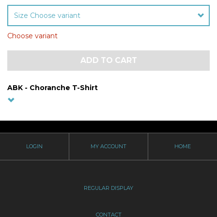
Size Choose variant
Choose variant
ADD TO CART
ABK - Choranche
T-Shirt
Für Umwelt und Körperklima gleichermaßen ein Gewinn:
das ABK Women's Choranche Shirt!
Dieses luftige T-Shirt besteht aus ökologisch produzierter
Baumwolle und trägt sich besonders weich auf der Haut. Es
hat einen kühlenden Effekt und kommt mit sommerlichem
LOGIN
MY ACCOUNT
HOME
Logodruck. Der Kragen ist etwas weiter ausgeschnitten.
Das Shirt macht sich beim Sport und im Alltag gut und
zieht Blicke auf sich!
Ab in die Sonne mit dem ABK Women's Choranche Shirt!
REGULAR DISPLAY
CONTACT